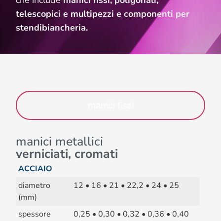
che include
manici fissi, poligonali,
telescopici e multipezzi e componenti per
stendibiancheria.
manici fissi
manici metallici
verniciati, cromati
ACCIAIO
diametro
12 • 16 • 21 • 22,2 • 24 • 25
(mm)
spessore
0,25 • 0,30 • 0,32 • 0,36 • 0,40