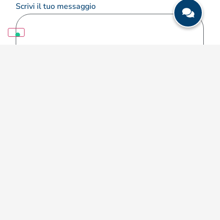
Scrivi il tuo messaggio
Privacy
Dichiaro di aver preso visione della
PRIVACY POLICY
redatta ai
sensi del Regolamento UE 2016/679 (“GDPR”), ed acconsento
*
al trattamento dei miei dati personali qui indicati.
MARCEGAGLIA OSKAR