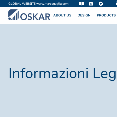
|
|
GLOBAL WEBSITE
www.marcegaglia.com
ABOUT US
DESIGN
PRODUCTS
Informazioni Leg