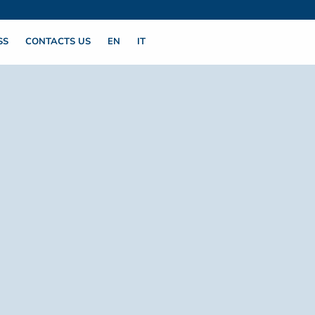
SS
CONTACTS US
EN
IT